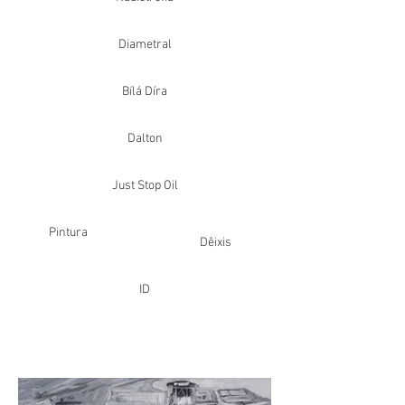
Diametral
Bílá Díra
Dalton
Just Stop Oil
Pintura
Dêixis
ID