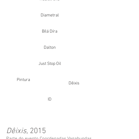
Diametral
Bílá Díra
Dalton
Just Stop Oil
Pintura
Dêixis
ID
Dêixis,
2015
Parte do evento Coordenadas Vagabundas