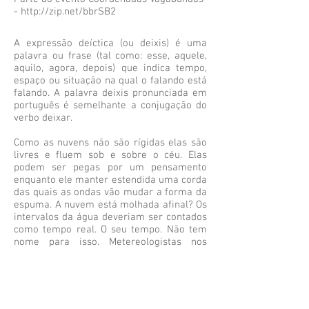
-
http://zip.net/bbrSB2
A expressão deíctica (ou deixis) é uma
palavra ou frase (tal como: esse, aquele,
aquilo, agora, depois) que indica tempo,
espaço ou situação na qual o falando está
falando. A palavra deixis pronunciada em
português é semelhante a conjugação do
verbo deixar.
Como as nuvens não são rígidas elas são
livres e fluem sob e sobre o céu. Elas
podem ser pegas por um pensamento
enquanto ele manter estendida uma corda
das quais as ondas vão mudar a forma da
espuma. A nuvem está molhada afinal? Os
intervalos da água deveriam ser contados
como tempo real. O seu tempo. Não tem
nome para isso. Metereologistas nos
enganam, mas nós enganamos eles de
volta. Narciso foi enganado pela sua
própria imagem porque ele falhou em ver
o céu. É o céu quem dá aos pensamentos
a pontuação. É basicamente dali que vêm