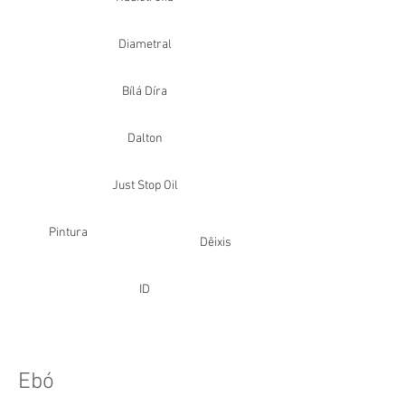
Diametral
Bílá Díra
Dalton
Just Stop Oil
Pintura
Dêixis
ID
Ebó